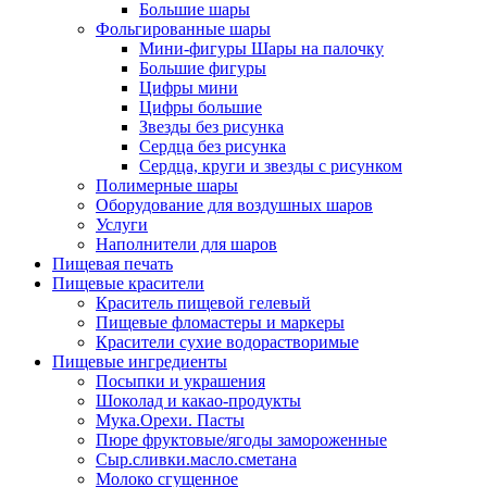
Большие шары
Фольгированные шары
Мини-фигуры Шары на палочку
Большие фигуры
Цифры мини
Цифры большие
Звезды без рисунка
Сердца без рисунка
Сердца, круги и звезды с рисунком
Полимерные шары
Оборудование для воздушных шаров
Услуги
Наполнители для шаров
Пищевая печать
Пищевые красители
Краситель пищевой гелевый
Пищевые фломастеры и маркеры
Красители сухие водорастворимые
Пищевые ингредиенты
Посыпки и украшения
Шоколад и какао-продукты
Мука.Орехи. Пасты
Пюре фруктовые/ягоды замороженные
Сыр.сливки.масло.сметана
Молоко сгущенное