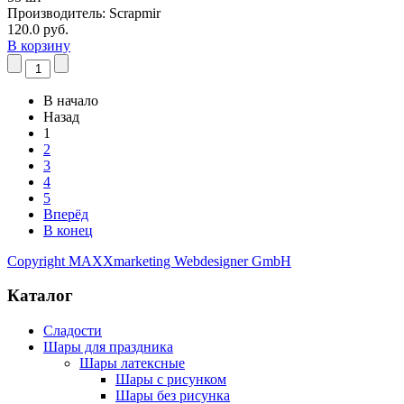
Производитель:
Scrapmir
120.0 руб.
В корзину
В начало
Назад
1
2
3
4
5
Вперёд
В конец
Copyright MAXXmarketing Webdesigner GmbH
Каталог
Сладости
Шары для праздника
Шары латексные
Шары с рисунком
Шары без рисунка